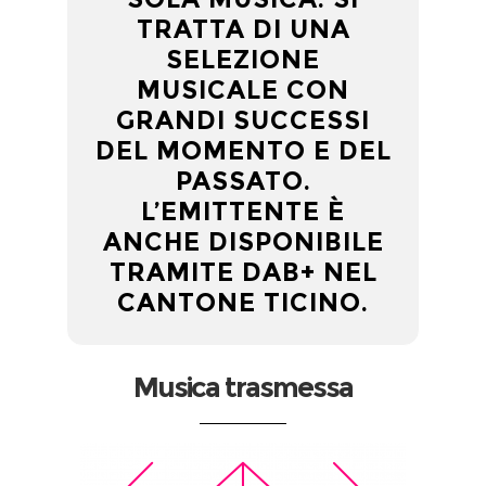
TRATTA DI UNA
19:11
Phil Collins - Against All Odds
SELEZIONE
MUSICALE CON
17:03
Gaia - Bossa Nostra
GRANDI SUCCESSI
16:06
Paul Russell - High Maintenance
DEL MOMENTO E DEL
PASSATO.
L’EMITTENTE È
ANCHE DISPONIBILE
TRAMITE DAB+ NEL
CANTONE TICINO.
Musica trasmessa