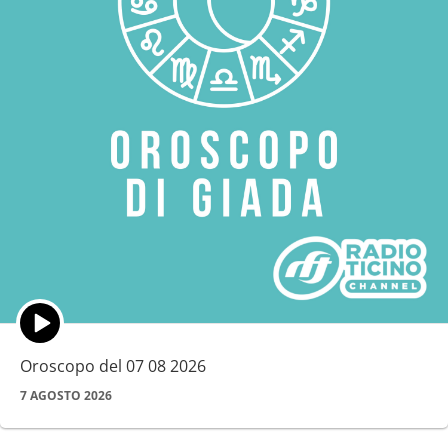
Episode
play
icon
Oroscopo del 07 08 2026
7 AGOSTO 2026