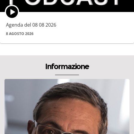
Episode
play
icon
Agenda del 08 08 2026
8 AGOSTO 2026
Informazione