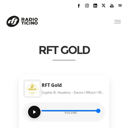
RFT GOLD
RFT Gold
Sophie B. Hawkins - Damn I Whish I Was Your Lover
VOLUME