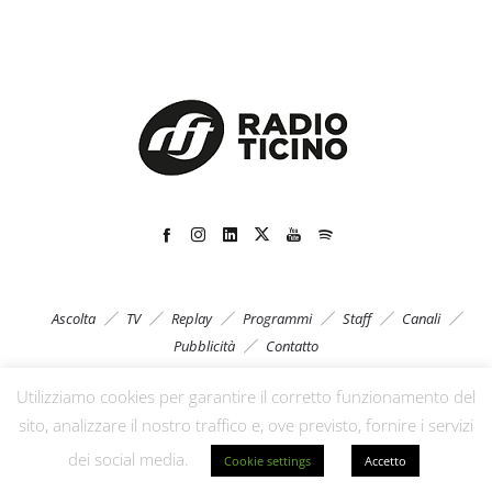
Ascolta
TV
Replay
Programmi
Staff
Canali
Pubblicità
Contatto
Utilizziamo cookies per garantire il corretto funzionamento del
sito, analizzare il nostro traffico e, ove previsto, fornire i servizi
© Radio Ticino 2023
dei social media.
Cookie settings
Accetto