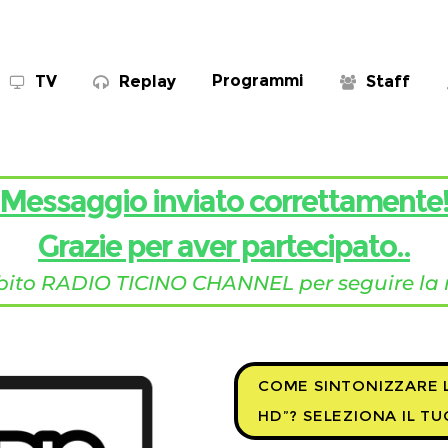
Programmi
TV
Replay
Staff
Messaggio inviato correttamente
Grazie per aver partecipato..
ubito RADIO TICINO CHANNEL per seguire la ra
COME SINTONIZZARE L
HD”? SELEZIONA IL T