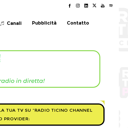
Pubblicità
Contatto
Canali
!
dio in diretta!
A TUA TV SU “RADIO TICINO CHANNEL
UO PROVIDER: