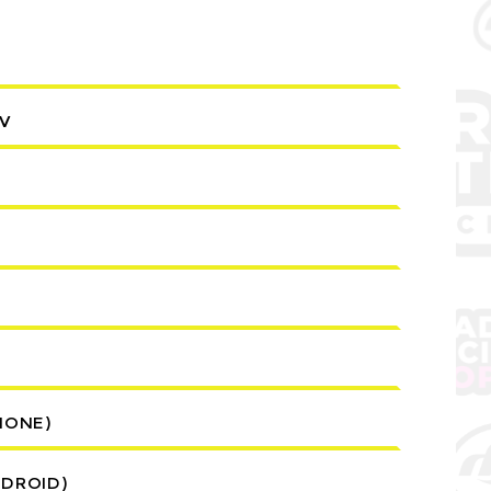
TV
HONE)
NDROID)