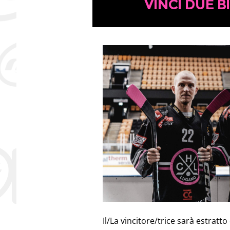
VINCI DUE B
Il/La vincitore/trice sarà estratt