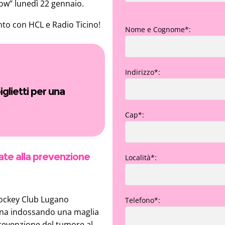
w” lunedì 22 gennaio.
to con HCL e Radio Ticino!
Nome e Cognome*:
Indirizzo*:
iglietti per una
Cap*:
ate alla prevenzione
Località*:
na partita a scelta di
ll’Hockey Club Lugano
Hockey Club Lugano
Telefono*:
rena indossando una maglia
prevenzione del tumore al