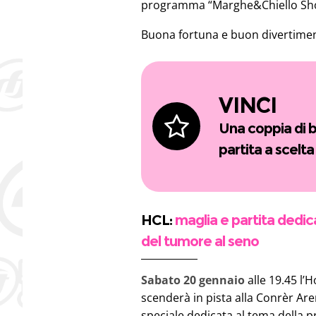
programma “Marghe&Chiello Sho
Buona fortuna e buon divertimen
VINCI
Una coppia di b
partita a scelta
HCL:
maglia e partita dedic
del tumore al seno
due biglietti per u
regolar season de
Sabato 20 gennaio
alle 19.45 l’
scenderà in pista alla Conrèr A
speciale dedicata al tema della 