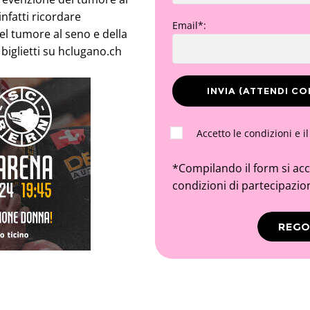
infatti ricordare
Email*:
el tumore al seno e della
biglietti su
hclugano.ch
Accetto le condizioni e i
*Compilando il form si ac
condizioni di partecipazio
REG