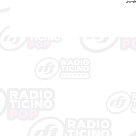
Ascol