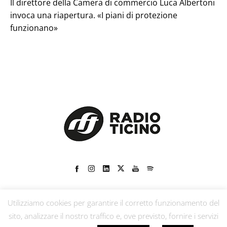
Il direttore della Camera di commercio Luca Albertoni
invoca una riapertura. «I piani di protezione
funzionano»
Utilizziamo cookies per garantire il corretto funzionamento del
Ascolta
TV
Replay
Programmi
Staff
Canali
sito, analizzare il nostro traffico e, ove previsto, fornire i servizi
Pubblicità
Contatto