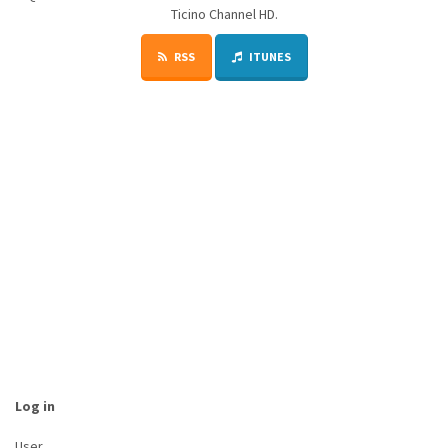
Ticino Channel HD.
RSS
ITUNES
Log in
User