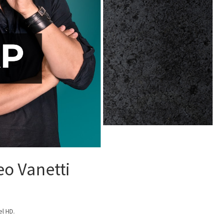
eo Vanetti
el HD.