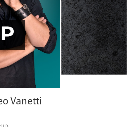
eo Vanetti
el HD.