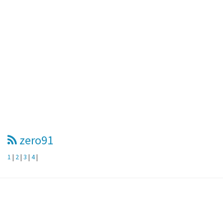
zero91
1
|
2
|
3
|
4
|