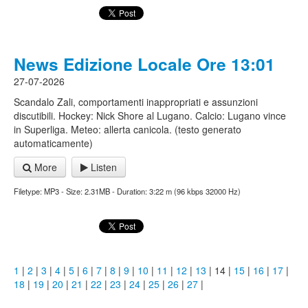
News Edizione Locale Ore 13:01
27-07-2026
Scandalo Zali, comportamenti inappropriati e assunzioni
discutibili. Hockey: Nick Shore al Lugano. Calcio: Lugano vince
in Superliga. Meteo: allerta canicola. (testo generato
automaticamente)
More
Listen
Filetype: MP3 - Size: 2.31MB - Duration: 3:22 m (96 kbps 32000 Hz)
1
|
2
|
3
|
4
|
5
|
6
|
7
|
8
|
9
|
10
|
11
|
12
|
13
| 14 |
15
|
16
|
17
|
18
|
19
|
20
|
21
|
22
|
23
|
24
|
25
|
26
|
27
|