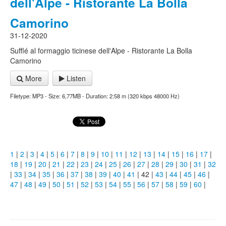
dell'Alpe - Ristorante La Bolla
Camorino
31-12-2020
Sufflé al formaggio ticinese dell'Alpe - Ristorante La Bolla
Camorino
More
Listen
Filetype: MP3 - Size: 6,77MB - Duration: 2:58 m (320 kbps 48000 Hz)
1
|
2
|
3
|
4
|
5
|
6
|
7
|
8
|
9
|
10
|
11
|
12
|
13
|
14
|
15
|
16
|
17
|
18
|
19
|
20
|
21
|
22
|
23
|
24
|
25
|
26
|
27
|
28
|
29
|
30
|
31
|
32
|
33
|
34
|
35
|
36
|
37
|
38
|
39
|
40
|
41
| 42 |
43
|
44
|
45
|
46
|
47
|
48
|
49
|
50
|
51
|
52
|
53
|
54
|
55
|
56
|
57
|
58
|
59
|
60
|